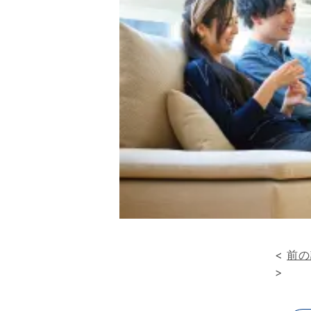
<
前の
>